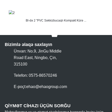
Bl-də 2 "PVC Səkkizbucaqlı Kompakt Kürə ...
Bizimlə əlaqə saxlayın
Ünvan: No.9, JinGu Middle
Road East, Ningbo, Çin,
315100
Telefon: 0575-86570246
E-poçt:
ehao@ehaogroup.com
QİYMƏT CİHAZI ÜÇÜN SORĞU
Məhsullarımız və ya qiymət siyahılarımız haqqında Inuiry üçün,