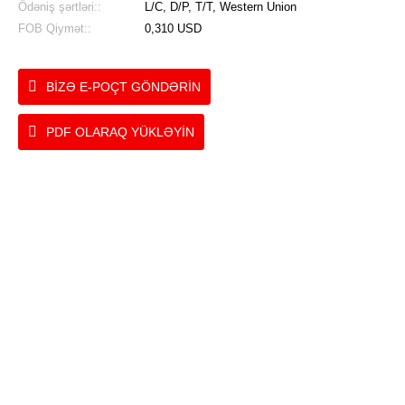
Ödəniş şərtləri::
L/C, D/P, T/T, Western Union
FOB Qiymət::
0,310 USD
BIZƏ E-POÇT GÖNDƏRIN
PDF OLARAQ YÜKLƏYIN