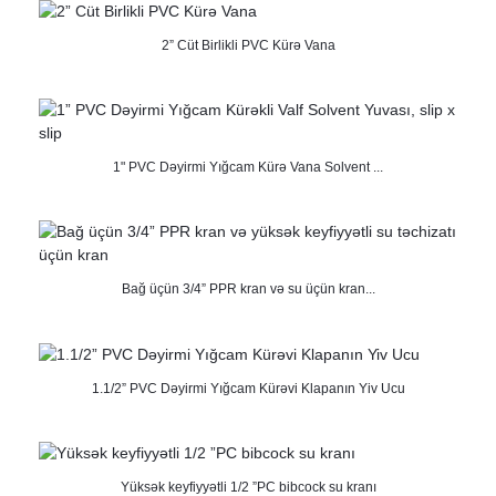
2” Cüt Birlikli PVC Kürə Vana
1" PVC Dəyirmi Yığcam Kürə Vana Solvent ...
Bağ üçün 3/4” PPR kran və su üçün kran...
1.1/2” PVC Dəyirmi Yığcam Kürəvi Klapanın Yiv Ucu
Yüksək keyfiyyətli 1/2 ”PC bibcock su kranı