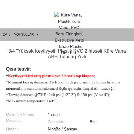
EV
MƏHSULLAR
3/4 ”Yüksək Keyfiyyətli Plastik PVC 2 hissəli Kürə Vana
ABS Tutacaq Yivli
Qısa təsvir:
*
Keyfiyyətli isti satış plastik pvc 2 hissəli top klapan
;
*Minimal təzyiq düşməsi; Yivli möhür daşıyıcısının və topun fırlanma
momentinin asan tənzimlənməsi üçün quraşdırılmış alətin tutacağı;
*Təzyiq dərəcəsi @73°F : 240 psi (1/2”-2") & 150 psi (3" və 4");
*Maksimum temperatur: 140°F;
Minimum Sifariş
1 ədəd
Miqdarı::
Zəmanət::
Bir il
Liman::
NingBo / Şanxay