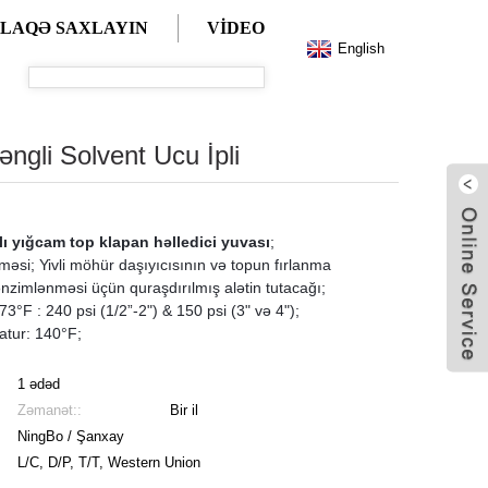
ƏLAQƏ SAXLAYIN
VIDEO
English
ngli Solvent Ucu İpli
ı yığcam top klapan həlledici yuvası
;
məsi; Yivli möhür daşıyıcısının və topun fırlanma
zimlənməsi üçün quraşdırılmış alətin tutacağı;
3°F : 240 psi (1/2”-2") & 150 psi (3" və 4");
tur: 140°F;
1 ədəd
Zəmanət::
Bir il
NingBo / Şanxay
L/C, D/P, T/T, Western Union