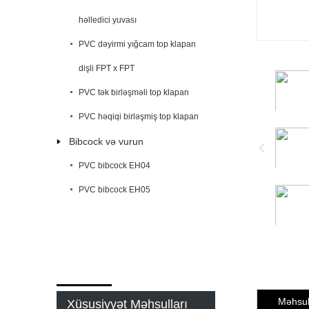
həlledici yuvası
PVC dəyirmi yığcam top klapan
dişli FPT x FPT
PVC tək birləşməli top klapan
PVC həqiqi birləşmiş top klapan
Bibcock və vurun
PVC bibcock EH04
PVC bibcock EH05
Məhsul 
Xüsusiyyət Məhsulları