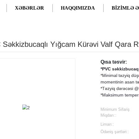
XƏBƏRLƏR
HAQQIMIZDA
BIZIMLƏ 
 Səkkizbucaqlı Yığcam Kürəvi Valf Qara Rə
Qısa təsvir:
*PVC səkkizbucaql
*Minimal təzyiq düş
momentinin asan tən
*Təzyiq dərəcəsi @7
*Maksimum tempera
Minimum Sifariş
Miqdarı::
Liman::
Ödəniş şərtləri::