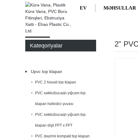
EV
MƏHSULLAR
EV
MƏHSULLAR
2" PVC
Kateqoriyalar
Upvc top klapan
PVC 2 hissəli top klapan
PVC səkkizbucaqlı yığcam top
klapan həlledici yuvası
PVC səkkizbucaqlı yığcam top
klapan dişli FPT x FPT
PVC dəyirmi kompakt top klapan