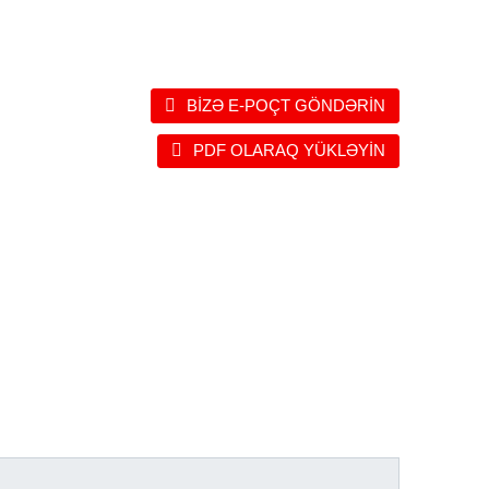
BIZƏ E-POÇT GÖNDƏRIN
PDF OLARAQ YÜKLƏYIN