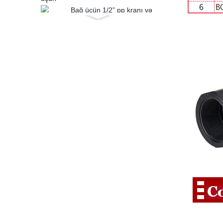
Bağ üçün 1/2” pp kranı və
su təchizatı üçün kran...
360 dərəcə kranlar bağ
üçün dönə bilər və...
Su təchizatı üçün POM
plastik orijinal material
sağlamlığı...
1” (32 mm) Plastik PVC 2
hissəli Kürə Vana ABS...
1-1/4” Plastik PVC 2
Parçalı Kürə Vana ABS
Əl...
1-1/2” (50mm) Plastik PVC
2 hissəli Kürə Vana...
1-1/4” PVC Səkkizbucaqlı
Yığcam Klapanın Rozetka
Ucu
2” PVC Səkkizbucaqlı