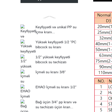
Keyfiyyətli və unikal PP su
içmə kranı...
Yüksək keyfiyyətli 1/2 ”PC
bibcock su kranı
1/2” yüksək keyfiyyətli
bibcock su təchizatı
İçməli su kranı 3/8”
EHAO İçməli su kranı 1/2”
Bağ üçün 3/4” pp kranı və
su təchizatı üçün kran...