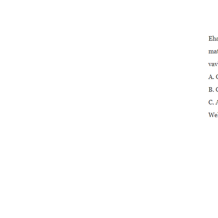
Kompakt Kürə Vana
Solventi...
3/4 ”Yüksək Keyfiyyətli
Plastik PVC 2 Parçalı Top
Vana...
2” PVC Səkkizbucaqlı
Yığcam Kürə Vana Solvent
S...
3/4” PVC 2-parçalı Kürə
Vana Paslanmayan St...