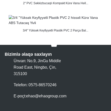
2" PVC Səkkizbucaqlı Kompakt Kürə Vana Həll...
3/4” Yüksək Keyfiyyətli Plastik PVC 2 Parça Bal...
Bizimlə əlaqə saxlayın
Ünvan: No.9, JinGu Middle
Road East, Ningbo, Çin,
315100
Telefon: 0575-86570246
E-poçt:
ehao@ehaogroup.com