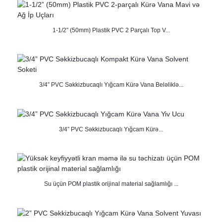
1-1/2” (50mm) Plastik PVC 2 Parçalı Top V...
3/4” PVC Səkkizbucaqlı Yığcam Kürə Vana Beləliklə...
3/4” PVC Səkkizbucaqlı Yığcam Kürə...
Su üçün POM plastik orijinal material sağlamlığı ...