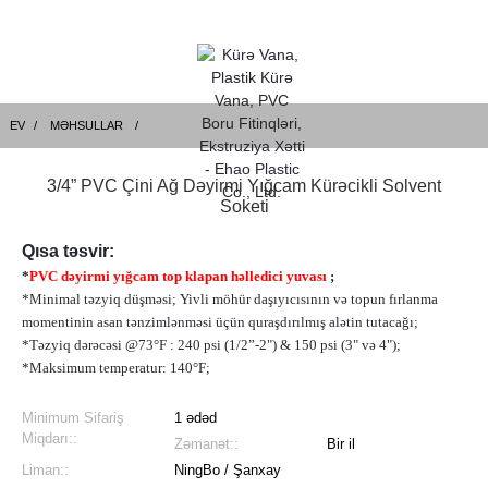
EV
MƏHSULLAR
3/4” PVC Çini Ağ Dəyirmi Yığcam Kürəcikli Solvent
Soketi
Qısa təsvir:
*
PVC dəyirmi yığcam top klapan həlledici yuvası
;
*Minimal təzyiq düşməsi; Yivli möhür daşıyıcısının və topun fırlanma
momentinin asan tənzimlənməsi üçün quraşdırılmış alətin tutacağı;
*Təzyiq dərəcəsi @73°F : 240 psi (1/2”-2") & 150 psi (3" və 4");
*Maksimum temperatur: 140°F;
Minimum Sifariş
1 ədəd
Miqdarı::
Zəmanət::
Bir il
Liman::
NingBo / Şanxay