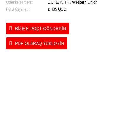
Ödəniş şərtləri::
L/C, D/P, T/T, Western Union
FOB Qiymət::
1.435 USD
BIZƏ E-POÇT GÖNDƏRIN
PDF OLARAQ YÜKLƏYIN