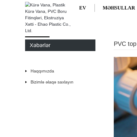
EV
MƏHSULLAR
EV
XƏBƏRLƏR
PVC TOP KLAPANININ BIRL
PVC top 
Xəbərlər
Haqqımızda
Bizimlə əlaqə saxlayın