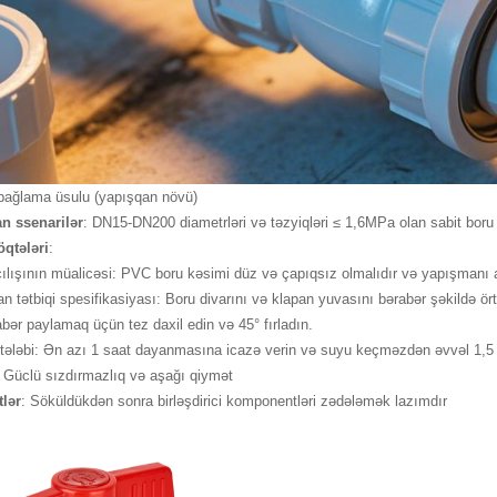
bağlama üsulu (yapışqan növü)
n ssenarilər
: DN15-DN200 diametrləri və təzyiqləri ≤ 1,6MPa olan sabit boru 
qtələri
:
ışının müalicəsi: PVC boru kəsimi düz və çapıqsız olmalıdır və yapışmanı art
tətbiqi spesifikasiyası: Boru divarını və klapan yuvasını bərabər şəkildə ör
bər paylamaq üçün tez daxil edin və 45° fırladın.
əbi: Ən azı 1 saat dayanmasına icazə verin və suyu keçməzdən əvvəl 1,5 dəfə
: Güclü sızdırmazlıq və aşağı qiymət
lər
: Söküldükdən sonra birləşdirici komponentləri zədələmək lazımdır