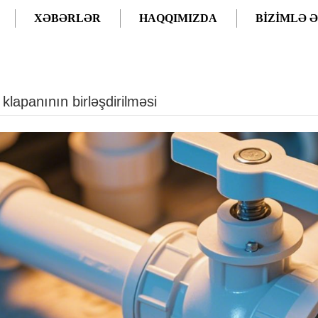
XƏBƏRLƏR
HAQQIMIZDA
BIZIMLƏ 
ƏŞDIRILMƏSI
klapanının birləşdirilməsi