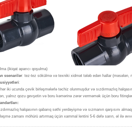
lma (ikiqat aparıcı qoşulma)
n ssenarilər
: tez-tez sökülmə və texniki xidmət tələb edən hallar (məsələn, məi
usiyyətləri
:
 iki ucunda çevik birləşmələrlə təchiz olunmuşdur və sızdırmazlıq halqasının q
 yalnız qozu gevşetin və boru kəmərinə zərər verməmək üçün boru fitinqləri
andartları:
dırmazlıq halqasının qabarıq səthi yerdəyişmə və sızmanın qarşısını almaq ü
ləşmə zamanı möhürü artırmaq üçün xammal lentini 5-6 dəfə sarın, əl ilə əvv