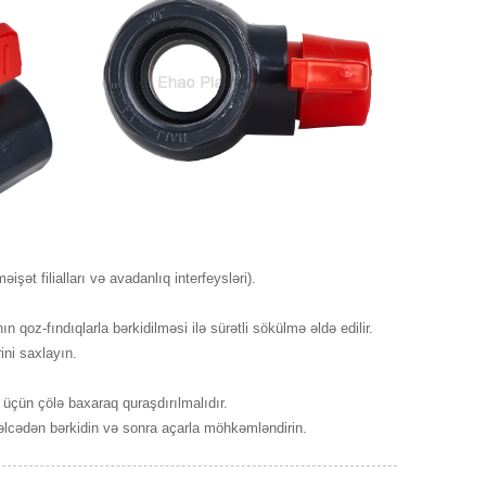
şət filialları və avadanlıq interfeysləri).
oz-fındıqlarla bərkidilməsi ilə sürətli sökülmə əldə edilir.
ni saxlayın.
çün çölə baxaraq quraşdırılmalıdır.
əlcədən bərkidin və sonra açarla möhkəmləndirin.