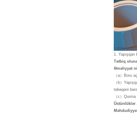
1. Yapışqan 
Tətbiq oluna
Əməliyyat nö
（a）Boru açıl
（b）Yapışqan 
təbəqəni bəra
（c）Qurma təl
Üstünlüklər
Məhdudiyyət