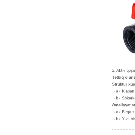
2. Aktiv qoşu
Tətbiq oluna
Struktur xüs
（a）Klapan hər
（b）Sökərkən,
Əməliyyat st
（a）Birgə sız
（b）Yivli bir